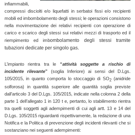
infiammabili,
compressi disciolti e/o liquefatti in serbatoi fissi e/o recipienti
mobili ed imbombolamento degli stessi; le operazioni consistono
nella movimentazione dei relativi recipienti con operazione di
carico e scarico degli stessi sui relativi mezzi di trasporto ed il
riempimento ed imb
ombo
lamento degli stessi tram
ite
tubazioni dedicate per singolo gas.
L’impianto rientra tra le
“
attività soggette a rischio di
incidente rilevante
”
(soglia Inferiore) ai sensi del D.Lgs.
105/2015, in quanto comporta lo stoccaggio di SO
(anidride
2
solforosa) in quantità superiore alle quantità soglia previste
dall’articolo 3 del D.Lgs. 105/2015, indicate nella colonna 2 della
parte 1 dell’allegato 1 in 120 t e, pertanto, lo stabilimento rientra
tra quelli soggetti agli adempimenti di cui agli artt. 13 e 14 del
D.Lgs. 105/2015 riguardanti rispettivamente, la redazione di una
Notifica e la Politica di prevenzione degli incidenti rilevanti che si
sostanziano nei seguenti adempimenti: