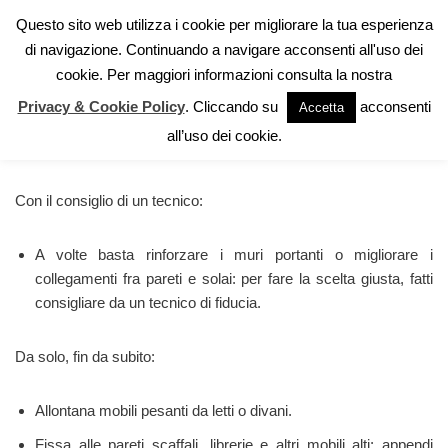
Questo sito web utilizza i cookie per migliorare la tua esperienza
di navigazione. Continuando a navigare acconsenti all'uso dei
Vai
cookie. Per maggiori informazioni consulta la nostra
al
contenuto
Privacy & Cookie Policy
. Cliccando su
acconsenti
Accetta
Cosa fare prima
all’uso dei cookie.
Con il consiglio di un tecnico:
A volte basta rinforzare i muri portanti o migliorare i
collegamenti fra pareti e solai: per fare la scelta giusta, fatti
consigliare da un tecnico di fiducia.
Da solo, fin da subito:
Allontana mobili pesanti da letti o divani.
Fissa alle pareti scaffali, librerie e altri mobili alti; appendi