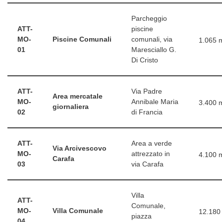
Parcheggio
ATT-
piscine
MO-
Piscine Comunali
comunali, via
1.065 
01
Maresciallo G.
Di Cristo
ATT-
Via Padre
Area mercatale
MO-
Annibale Maria
3.400 
giornaliera
02
di Francia
ATT-
Area a verde
Via Arcivescovo
MO-
attrezzato in
4.100 
Carafa
03
via Carafa
Villa
ATT-
Comunale,
MO-
Villa Comunale
12.180
piazza
04