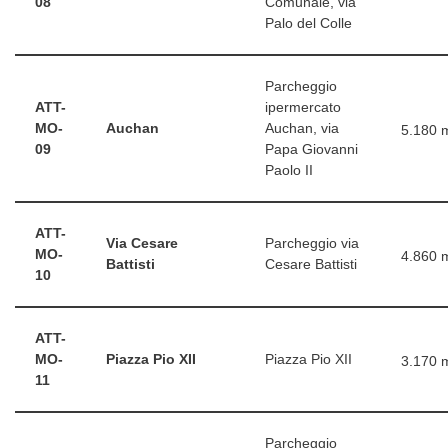
08
Comunale, via
Palo del Colle
Parcheggio
ATT-
ipermercato
MO-
Auchan
Auchan, via
5.180 
09
Papa Giovanni
Paolo II
ATT-
Via Cesare
Parcheggio via
MO-
4.860 
Battisti
Cesare Battisti
10
ATT-
MO-
Piazza Pio XII
Piazza Pio XII
3.170 
11
Parcheggio